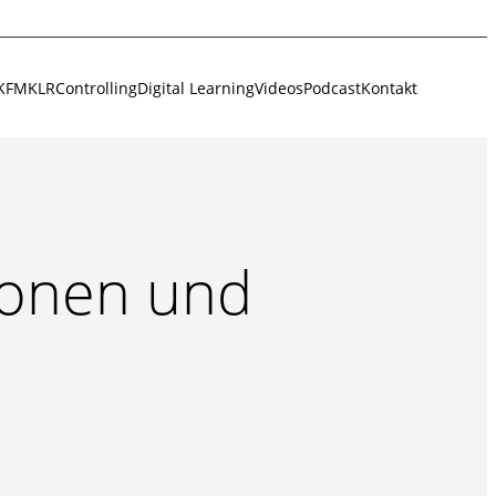
KFM
KLR
Controlling
Digital Learning
Videos
Podcast
Kontakt
ionen und