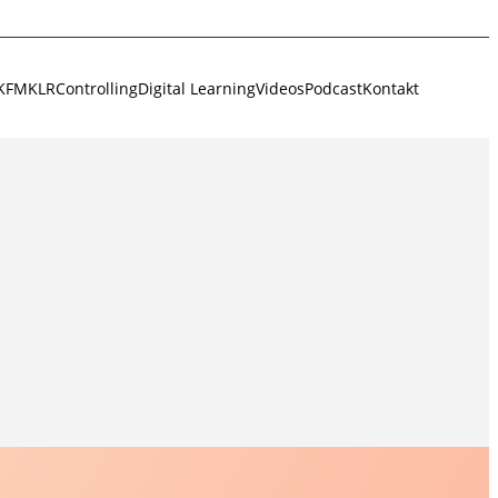
KFM
KLR
Controlling
Digital Learning
Videos
Podcast
Kontakt