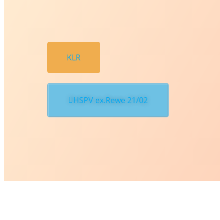
KLR
HSPV ex.Rewe 21/02